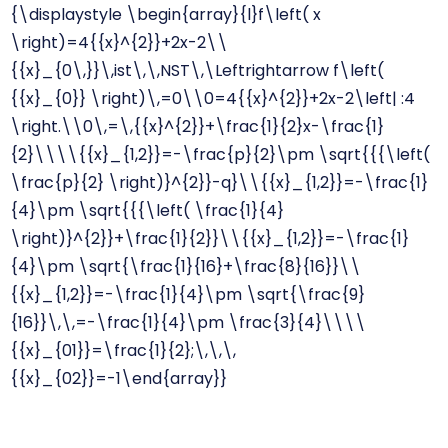
{\displaystyle \begin{array}{l}f\left( x
\right)=4{{x}^{2}}+2x-2\\
{{x}_{0\,}}\,ist\,\,NST\,\Leftrightarrow f\left(
{{x}_{0}} \right)\,=0\\0=4{{x}^{2}}+2x-2\left| :4
\right.\\0\,=\,{{x}^{2}}+\frac{1}{2}x-\frac{1}
{2}\\\\{{x}_{1,2}}=-\frac{p}{2}\pm \sqrt{{{\left(
\frac{p}{2} \right)}^{2}}-q}\\{{x}_{1,2}}=-\frac{1}
{4}\pm \sqrt{{{\left( \frac{1}{4}
\right)}^{2}}+\frac{1}{2}}\\{{x}_{1,2}}=-\frac{1}
{4}\pm \sqrt{\frac{1}{16}+\frac{8}{16}}\\
{{x}_{1,2}}=-\frac{1}{4}\pm \sqrt{\frac{9}
{16}}\,\,=-\frac{1}{4}\pm \frac{3}{4}\\\\
{{x}_{01}}=\frac{1}{2};\,\,\,
{{x}_{02}}=-1\end{array}}