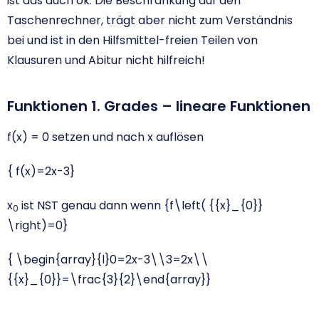
ist das auch ok. Die Beschränkung auf den
Taschenrechner, trägt aber nicht zum Verständnis
bei und ist in den Hilfsmittel-freien Teilen von
Klausuren und Abitur nicht hilfreich!
Funktionen 1. Grades – lineare Funktionen
f(x) = 0 setzen und nach x auflösen
{ f(x)=2x-3}
x
ist NST genau dann wenn
{f\left( {{x}_{0}}
0
\right)=0}
{ \begin{array}{l}0=2x-3\\3=2x\\
{{x}_{0}}=\frac{3}{2}\end{array}}