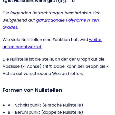
x
ist Nullstelle, wenn gilt: f(x
) = 0
0
0
Die folgenden Betrachtungen beschränken sich
weitgehend auf
g
anzrationale Polynome
n-ten
Grades
.
Wie viele Nullstellen eine Funktion hat, wird
weiter
unten beantwortet
.
Die Nullstelle ist die Stelle, an der der Graph auf die
Abszisse (x-Achse) trifft.
Dabei kann der Graph die x-
Achse auf verschiedene Weisen treffen.
Formen von Nullstellen
A – Schnittpunkt (einfache Nullstelle)
B – Berührpunkt (doppelte Nullstelle)