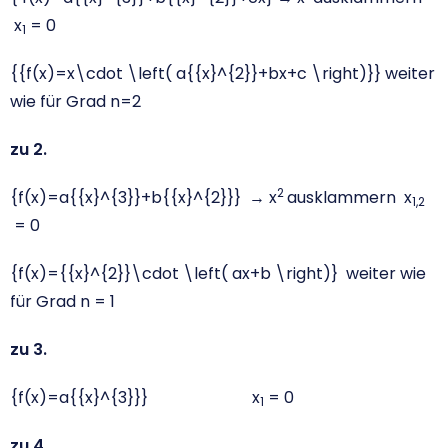
x
= 0
1
{{f(x)=x\cdot \left( a{{x}^{2}}+bx+c \right)}}
weiter
wie für Grad n=2
zu 2.
2
{f(x)=a{{x}^{3}}+b{{x}^{2}}}
→ x
ausklammern x
1,2
= 0
{f(x)={{x}^{2}}\cdot \left( ax+b \right)}
weiter wie
für Grad n = 1
zu 3.
{f(x)=a{{x}^{3}}}
x
= 0
1
zu 4.