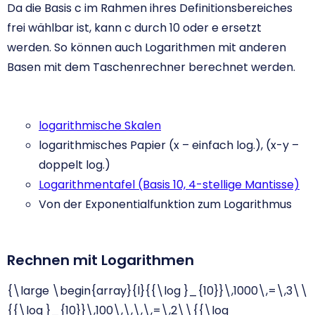
Da die Basis c im Rahmen ihres Definitionsbereiches
frei wählbar ist, kann c durch 10 oder e ersetzt
werden. So können auch Logarithmen mit anderen
Basen mit dem Taschenrechner berechnet werden.
logarithmische Skalen
logarithmisches Papier (x – einfach log.), (x-y –
doppelt log.)
Logarithmentafel (Basis 10, 4-stellige Mantisse)
Von der Exponentialfunktion zum Logarithmus
Rechnen mit Logarithmen
{\large \begin{array}{l}{{\log }_{10}}\,1000\,=\,3\\
{{\log }_{10}}\,100\,\,\,\,=\,2\\{{\log