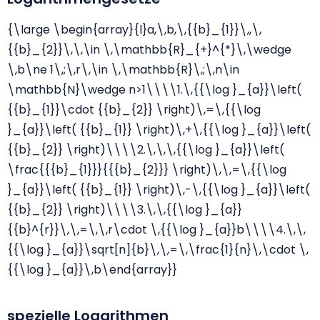
{\large \begin{array}{l}a,\,b,\,{{b}_{1}}\,,\,
{{b}_{2}}\,\,\in \,\mathbb{R}_{+}^{*}\,\wedge
\,b\ne 1\,;\,r\,\in \,\mathbb{R}\,;\,n\in
\mathbb{N}\wedge n>1\\\\1.\,{{\log }_{a}}\left(
{{b}_{1}}\cdot {{b}_{2}} \right)\,=\,{{\log
}_{a}}\left( {{b}_{1}} \right)\,+\,{{\log }_{a}}\left(
{{b}_{2}} \right)\\\\2.\,\,\,{{\log }_{a}}\left(
\frac{{{b}_{1}}}{{{b}_{2}}} \right)\,\,=\,{{\log
}_{a}}\left( {{b}_{1}} \right)\,-\,{{\log }_{a}}\left(
{{b}_{2}} \right)\\\\3.\,\,{{\log }_{a}}
{{b}^{r}}\,\,=\,\,r\cdot \,{{\log }_{a}}b\\\\4.\,\,
{{\log }_{a}}\sqrt[n]{b}\,\,=\,\frac{1}{n}\,\cdot \,
{{\log }_{a}}\,b\end{array}}
spezielle Logarithmen