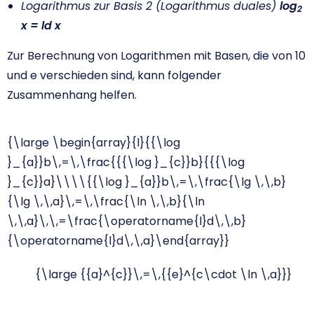
Logarithmus zur Basis 2 (Logarithmus duales)
log
2
x = ld x
Zur Berechnung von Logarithmen mit Basen, die von 10
und e verschieden sind, kann folgender
Zusammenhang helfen.
{\large \begin{array}{l}{{\log
}_{a}}b\,=\,\frac{{{\log }_{c}}b}{{{\log
}_{c}}a}\\\\{{\log }_{a}}b\,=\,\frac{\lg \,\,b}
{\lg \,\,a}\,=\,\frac{\ln \,\,b}{\ln
\,\,a}\,\,=\frac{\operatorname{l}d\,\,b}
{\operatorname{l}d\,\,a}\end{array}}
{\large {{a}^{c}}\,=\,{{e}^{c\cdot \ln \,a}}}