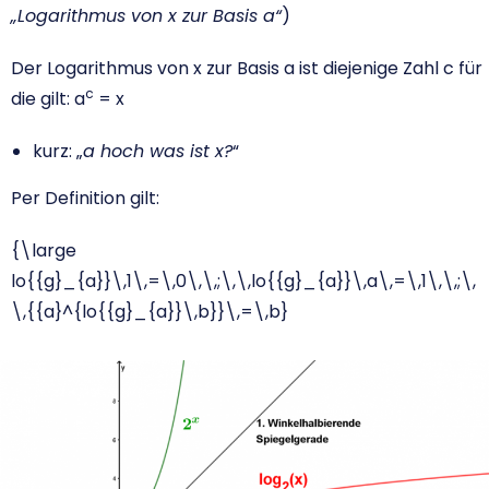
„Logarithmus von x zur Basis a“
)
Der Logarithmus von x zur Basis a ist diejenige Zahl c für
c
die gilt: a
= x
kurz: „
a hoch was ist x?
“
Per Definition gilt:
{\large
lo{{g}_{a}}\,1\,=\,0\,\,;\,\,lo{{g}_{a}}\,a\,=\,1\,\,;\,
\,{{a}^{lo{{g}_{a}}\,b}}\,=\,b}