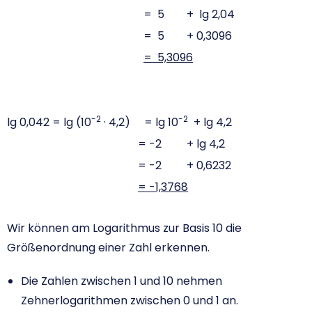
= 5 + lg 2,04
= 5 + 0,3096
= 5,3096
-2
-2
lg 0,042 = lg (10
· 4,2) = lg 10
+ lg 4,2
= -2 + lg 4,2
= -2 + 0,6232
= -1,3768
Wir können am Logarithmus zur Basis 10 die
Größenordnung einer Zahl erkennen.
Die Zahlen zwischen 1 und 10 nehmen
Zehnerlogarithmen zwischen 0 und 1 an.