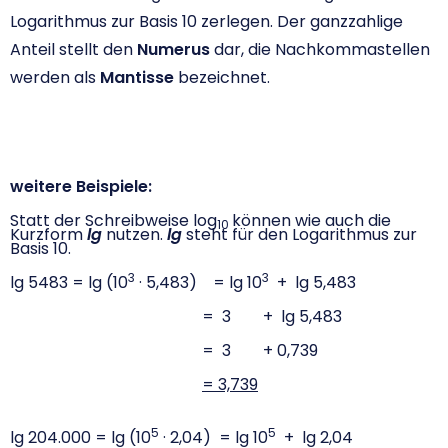
Logarithmus zur Basis 10 zerlegen. Der ganzzahlige
Anteil stellt den
Numerus
dar, die Nachkommastellen
werden als
Mantisse
bezeichnet.
weitere Beispiele:
Statt der Schreibweise log
können wie auch die
10
Kurzform
lg
nutzen.
lg
steht für den Logarithmus zur
Basis 10.
3
3
lg 5483 = lg (10
· 5,483) = lg 10
+ lg 5,483
= 3 + lg 5,483
= 3 + 0,739
= 3,739
5
5
lg 204.000 = lg (10
· 2,04) = lg 10
+ lg 2,04