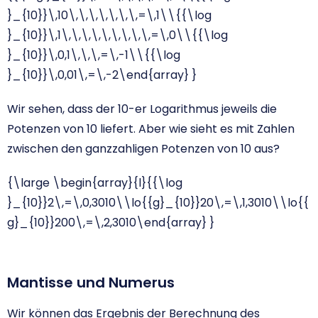
}_{10}}\,10\,\,\,\,\,\,\,=\,1\\{{\log
}_{10}}\,1\,\,\,\,\,\,\,\,\,=\,0\\{{\log
}_{10}}\,0,1\,\,\,=\,-1\\{{\log
}_{10}}\,0,01\,=\,-2\end{array} }
Wir sehen, dass der 10-er Logarithmus jeweils die
Potenzen von 10 liefert. Aber wie sieht es mit Zahlen
zwischen den ganzzahligen Potenzen von 10 aus?
{\large \begin{array}{l}{{\log
}_{10}}2\,=\,0,3010\\lo{{g}_{10}}20\,=\,1,3010\\lo{{
g}_{10}}200\,=\,2,3010\end{array} }
Mantisse und Numerus
Wir können das Ergebnis der Berechnung des