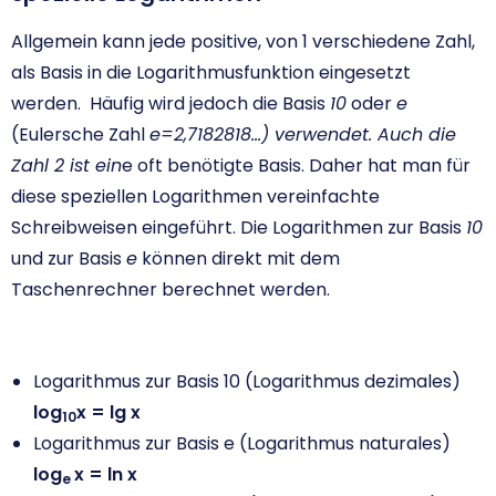
Allgemein kann jede positive, von 1 verschiedene Zahl,
als Basis in die Logarithmusfunktion eingesetzt
werden. Häufig wird jedoch die Basis
10
oder
e
(Eulersche Zahl
e=2,7182818…) verwendet. Auch die
Zahl 2 ist ein
e oft benötigte Basis. Daher hat man für
diese speziellen Logarithmen vereinfachte
Schreibweisen eingeführt. Die Logarithmen zur Basis
10
und zur Basis
e
können direkt mit dem
Taschenrechner berechnet werden.
Logarithmus zur Basis 10 (Logarithmus dezimales)
log
x = lg x
10
Logarithmus zur Basis e (Logarithmus naturales)
log
x = ln x
e