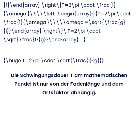
{f}\end{array} \right\}T=2\pi \cdot \frac{1}
{\omega }\\\\\left. \begin{array}{l}T=2\pi \cdot
\frac{1}{\omega }\\\\\omega =\sqrt{\frac{g}
{l}}\end{array} \right\}\,T=2\pi \cdot
\sqrt{\frac{l}{g}}\end{array} }
{\huge T=2\pi \cdot \sqrt{\frac{l}{g}}}
Die Schwingungsdauer T am mathematischen
Pendel ist nur von der Fadenlänge und dem
Ortsfaktor abhängig.