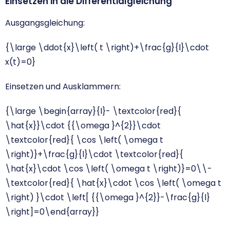
Einsetzen in die Differentialgleichung
Ausgangsgleichung:
{\large \ddot{x}\left( t \right)+\frac{g}{l}\cdot
x(t)=0}
Einsetzen und Ausklammern:
{\large \begin{array}{l}- \textcolor{red}{
\hat{x}}\cdot {{\omega }^{2}}\cdot
\textcolor{red}{ \cos \left( \omega t
\right)}+\frac{g}{l}\cdot \textcolor{red}{
\hat{x}\cdot \cos \left( \omega t \right)}=0\\-
\textcolor{red}{ \hat{x}\cdot \cos \left( \omega t
\right) }\cdot \left[ {{\omega }^{2}}-\frac{g}{l}
\right]=0\end{array}}