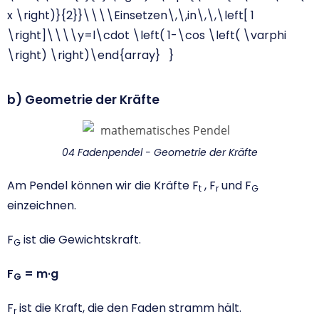
x \right)}{2}}\\\\Einsetzen\,\,in\,\,\left[ 1
\right]\\\\y=l\cdot \left( 1-\cos \left( \varphi
\right) \right)\end{array} }
b) Geometrie der Kräfte
04 Fadenpendel - Geometrie der Kräfte
Am Pendel können wir die Kräfte F
, F
und F
t
r
G
einzeichnen.
F
ist die Gewichtskraft.
G
F
= m·g
G
F
ist die Kraft, die den Faden stramm hält.
r