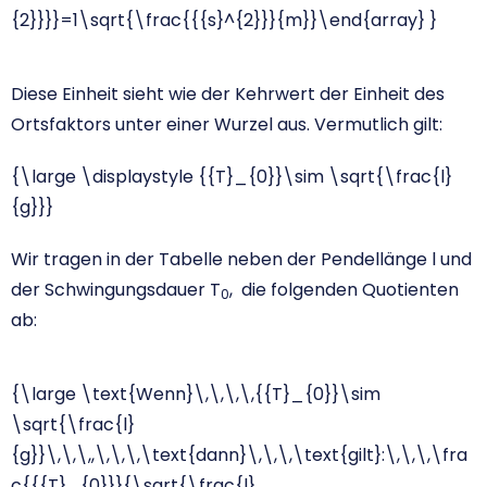
{2}}}}=1\sqrt{\frac{{{s}^{2}}}{m}}\end{array} }
Diese Einheit sieht wie der Kehrwert der Einheit des
Ortsfaktors unter einer Wurzel aus. Vermutlich gilt:
{\large \displaystyle {{T}_{0}}\sim \sqrt{\frac{l}
{g}}}
Wir tragen in der Tabelle neben der Pendellänge l und
der Schwingungsdauer T
, die folgenden Quotienten
0
ab:
{\large \text{Wenn}\,\,\,\,{{T}_{0}}\sim
\sqrt{\frac{l}
{g}}\,\,\,,\,\,\,\text{dann}\,\,\,\text{gilt}:\,\,\,\fra
c{{{T}_{0}}}{\sqrt{\frac{l}