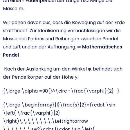
An einem Fadenpendel der Länge l schwinge die
Masse m.
Wir gehen davon aus, dass die Bewegung auf der Erde
stattfindet. Zur Idealisierung vernachlässigen wir die
Masse des Fadens und Reibungen zwischen Pendel
und Luft und an der Aufhängung. ⇒
Mathematisches
Pendel
Nach der Auslenkung um den Winkel φ, befindet sich
der Pendelkörper auf der Höhe y.
{\large \alpha =90{}^\circ -\frac{\varphi }{2} }
{\large \begin{array}{l}\frac{s}{2}=l\cdot \sin
\left( \frac{\varphi }{2}
\right)\,\,\,\,\,\,\,\,\Leftrightarrow
\,\,\,\,\,\,\,s=2\cdot l\cdot \sin \left(