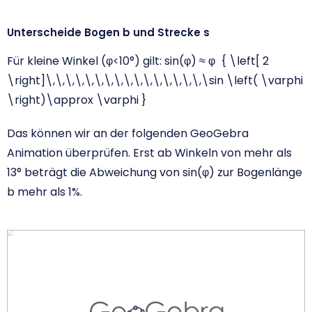
Unterscheide Bogen b und Strecke s
Für kleine Winkel (φ<10°) gilt: sin(φ) ≈ φ
{ \left[ 2
\right]\,\,\,\,\,\,\,\,\,\,\,\,\,\,\,\,\sin \left( \varphi
\right)\approx \varphi }
Das können wir an der folgenden GeoGebra
Animation überprüfen. Erst ab Winkeln von mehr als
13° beträgt die Abweichung von sin(φ) zur Bogenlänge
b mehr als 1%.