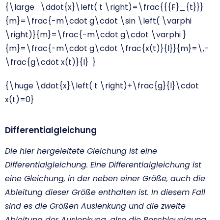
{\large \ddot{x}\left( t \right)=\frac{{{F}_{t}}}
{m}=\frac{-m\cdot g\cdot \sin \left( \varphi
\right)}{m}=\frac{-m\cdot g\cdot \varphi }
{m}=\frac{-m\cdot g\cdot \frac{x(t)}{l}}{m}=\,-
\frac{g\cdot x(t)}{l} }
{\huge \ddot{x}\left( t \right)+\frac{g}{l}\cdot
x(t)=0}
Differentialgleichung
Die hier hergeleitete Gleichung ist eine
Differentialgleichung. Eine Differentialgleichung ist
eine Gleichung, in der neben einer Größe, auch die
Ableitung dieser Größe enthalten ist. In diesem Fall
sind es die Größen Auslenkung und die zweite
Ableitung der Auslenkung, also die Beschleunigung.