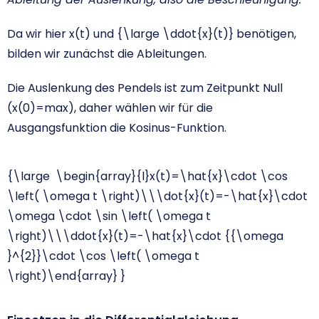
Da wir hier x(t) und
{\large \ddot{x}(t)}
benötigen,
bilden wir zunächst die Ableitungen.
Die Auslenkung des Pendels ist zum Zeitpunkt Null
(x(0)=max), daher wählen wir für die
Ausgangsfunktion die Kosinus-Funktion.
{\large \begin{array}{l}x(t)=\hat{x}\cdot \cos
\left( \omega t \right)\\\dot{x}(t)=-\hat{x}\cdot
\omega \cdot \sin \left( \omega t
\right)\\\ddot{x}(t)=-\hat{x}\cdot {{\omega
}^{2}}\cdot \cos \left( \omega t
\right)\end{array} }