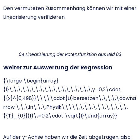
Den vermuteten Zusammenhang können wir mit einer
Linearisierung verifizieren.
04 Linearisierung der Potenzfunktion aus Bild 03
Weiter zur Auswertung der Regression
{\large \begin{array}
{l}\,\,\,\,\,\,\,\,\,\,\,\,\,\,\,\,\,\,\,y=0,2\cdot
{{x}^{0,498}}\\\\\ddot{U}bersetzen\,\,\,\,\downa
rrow \,\,\,in\,\,\,Physik\\\\\,\,\,\,\,\,\,\,\,\,\,\,
{{T}_{0}}(l)\,=0,2\cdot \sqrt{l}\end{array}}
Auf der y-Achse haben wir die Zeit abgetragen, also