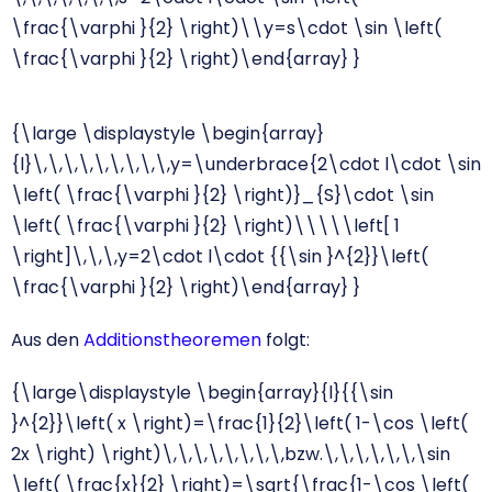
\frac{\varphi }{2} \right)\\y=s\cdot \sin \left(
\frac{\varphi }{2} \right)\end{array} }
{\large \displaystyle \begin{array}
{l}\,\,\,\,\,\,\,\,\,y=\underbrace{2\cdot l\cdot \sin
\left( \frac{\varphi }{2} \right)}_{S}\cdot \sin
\left( \frac{\varphi }{2} \right)\\\\\left[ 1
\right]\,\,\,y=2\cdot l\cdot {{\sin }^{2}}\left(
\frac{\varphi }{2} \right)\end{array} }
Aus den
Additionstheoremen
folgt:
{\large\displaystyle \begin{array}{l}{{\sin
}^{2}}\left( x \right)=\frac{1}{2}\left( 1-\cos \left(
2x \right) \right)\,\,\,\,\,\,\,\,bzw.\,\,\,\,\,\,\sin
\left( \frac{x}{2} \right)=\sqrt{\frac{1-\cos \left(