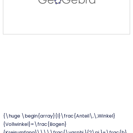
{\huge \begin{array}{l}\frac{Anteil\,\,Winkel}
{Vollwinkel}=\frac{Bogen}
{Kreisumfang}\\\\\frac{\varphi }{2\pi }=\frac{b}