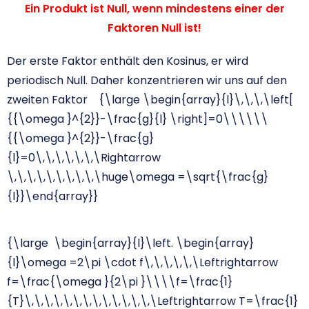
Ein Produkt ist Null, wenn mindestens einer der
Faktoren Null ist!
Der erste Faktor enthält den Kosinus, er wird
periodisch Null. Daher konzentrieren wir uns auf den
zweiten Faktor
{\large \begin{array}{l}\,\,\,\left[
{{\omega }^{2}}-\frac{g}{l} \right]=0\\\\\\
{{\omega }^{2}}-\frac{g}
{l}=0\,\,\,\,\,\,\Rightarrow
\,\,\,\,\,\,\,\,\,\huge\omega =\sqrt{\frac{g}
{l}}\end{array}}
{\large \begin{array}{l}\left. \begin{array}
{l}\omega =2\pi \cdot f\,\,\,\,\,\Leftrightarrow
f=\frac{\omega }{2\pi }\\\\f=\frac{1}
{T}\,\,\,\,\,\,\,\,\,\,\,\,\,\Leftrightarrow T=\frac{1}