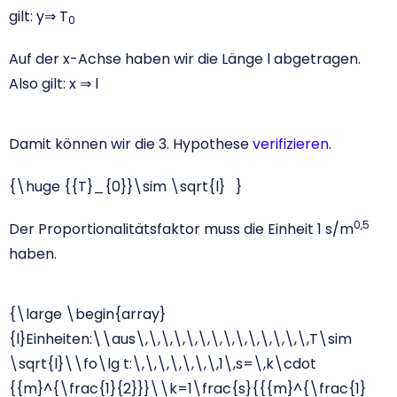
gilt: y⇒ T
0
Auf der x-Achse haben wir die Länge l abgetragen.
Also gilt: x ⇒ l
Damit können wir die 3. Hypothese
verifizieren
.
{\huge {{T}_{0}}\sim \sqrt{l} }
0,5
Der Proportionalitätsfaktor muss die Einheit 1 s/m
haben.
{\large \begin{array}
{l}Einheiten:\\aus\,\,\,\,\,\,\,\,\,\,\,\,\,\,T\sim
\sqrt{l}\\fo\lg t:\,\,\,\,\,\,\,1\,s=\,k\cdot
{{m}^{\frac{1}{2}}}\\k=1\frac{s}{{{m}^{\frac{1}