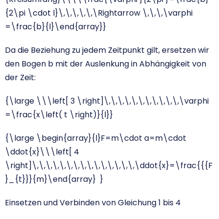
{2\pi \cdot l}\,\,\,\,\,\Rightarrow \,\,\,\varphi
=\frac{b}{l}\end{array}}
Da die Beziehung zu jedem Zeitpunkt gilt, ersetzen wir
den Bogen b mit der Auslenkung in Abhängigkeit von
der Zeit:
{\large \\\left[ 3 \right]\,\,\,\,\,\,\,\,\,\,\,\varphi
=\frac{x\left( t \right)}{l}}
{\large \begin{array}{l}F=m\cdot a=m\cdot
\ddot{x}\\\left[ 4
\right]\,\,\,\,\,\,\,\,\,\,\,\,\,\,\,\ddot{x}=\frac{{{F
}_{t}}}{m}\end{array} }
Einsetzen und Verbinden von Gleichung 1 bis 4