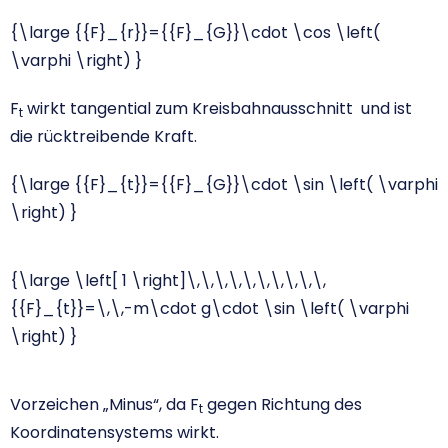
{\large {{F}_{r}}={{F}_{G}}\cdot \cos \left(
\varphi \right) }
F
wirkt tangential zum Kreisbahnausschnitt und ist
t
die rücktreibende Kraft.
{\large {{F}_{t}}={{F}_{G}}\cdot \sin \left( \varphi
\right) }
{\large \left[ 1 \right]\,\,\,\,\,\,\,\,\,\,
{{F}_{t}}=\,\,-m\cdot g\cdot \sin \left( \varphi
\right) }
Vorzeichen „Minus“, da F
gegen Richtung des
t
Koordinatensystems wirkt.