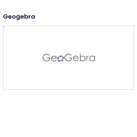
{\sqrt{2}}}
Geogebra