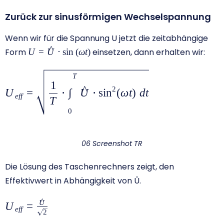
Zurück zur sinusförmigen Wechselspannung
Wenn wir für die Spannung U jetzt die zeitabhängige
^
{
Form
U
=
U
⋅
s
i
n
(
ω
t
)
einsetzen, dann erhalten wir:
U=\hat{U}\cdot
\sin \left(
{\large\displaystyle
T
1
\omega t
{{U}_{eff}}=\sqrt{\frac{1}
^
2
∫
U
=
⋅
U
⋅
s
i
n
(
ω
t
)
d
t
e
ff
\right)}
{T}\cdot
T
\int\limits_{0}^{T}
0
{\hat{U}\cdot {{\sin
}^{2}}(\omega t)\,\,dt}} }
06 Screenshot TR
Die Lösung des Taschenrechners zeigt, den
Effektivwert in Abhängigkeit von Û.
^
U
{\large
U
=
e
ff
2
{{U}_{eff}}=\frac{{\hat{U}}}