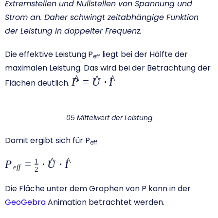
Extremstellen und Nullstellen von Spannung und
Strom an. Daher schwingt zeitabhängige Funktion
der Leistung in doppelter Frequenz.
Die effektive Leistung P
liegt bei der Hälfte der
eff
maximalen Leistung. Das wird bei der Betrachtung der
^
^
^
{\large\hat{P}=\hat{U}\cdot
P
=
U
⋅
I
Flächen deutlich.
\hat{I}}
05 Mittelwert der Leistung
Damit ergibt sich für P
eff
^
^
1
{\large{{P}_{eff}}=\frac{1}
P
=
⋅
U
⋅
I
e
ff
2
{2}\cdot \hat{U}\cdot
\hat{I} }
Die Fläche unter dem Graphen von P kann in der
GeoGebra
Animation betrachtet werden.