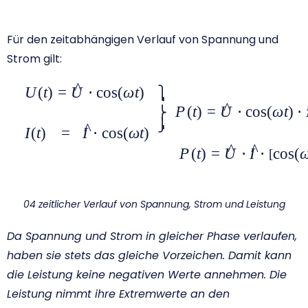
Für den zeitabhängigen Verlauf von Spannung und
Strom gilt:
^
U
(
t
)
=
U
⋅
c
o
s
(
ω
t
)
{\large\begin{array}{l}\left. \begin{array}{l}U(t)=\hat{
⎫
^
t)\\\\I(t)\,\,\,\,=\,\,\,\hat{I}\cdot \cos (\omega t)\end{arra
P
(
t
)
=
U
⋅
c
o
s
(
ω
t
)
⋅
⎬
t)\cdot \hat{I}\cdot \cos (\omega
⎭
^
I
(
t
)
=
I
⋅
c
o
s
(
ω
t
)
t)\\\,\,\,\,\,\,\,\,\,\,\,\,\,\,\,\,\,\,\,\,\,\,\,\,\,\,\,\,\,\,\,\,\,\,\,\,\,\,\
^
^
P
(
t
)
=
U
⋅
I
⋅
c
o
s
(
[
\hat{I}\cdot {{\left[ \cos (\omega t) \right]}^{2}}\end{ar
04 zeitlicher Verlauf von Spannung, Strom und Leistung
Da Spannung und Strom in gleicher Phase verlaufen,
haben sie stets das gleiche Vorzeichen. Damit kann
die Leistung keine negativen Werte annehmen. Die
Leistung nimmt ihre Extremwerte an den