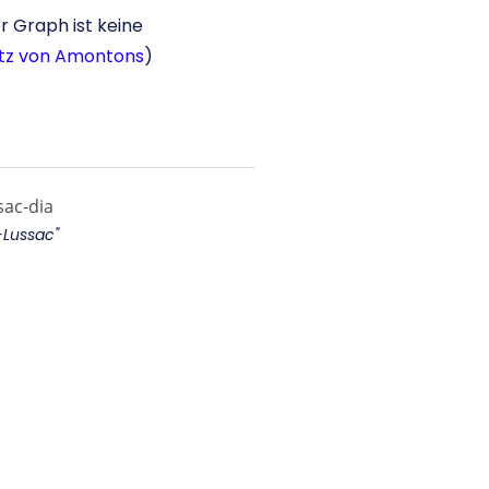
 Graph ist keine
etz von Amontons
)
Lussac"