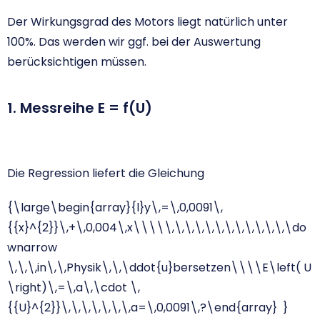
Der Wirkungsgrad des Motors liegt natürlich unter
100%. Das werden wir ggf. bei der Auswertung
berücksichtigen müssen.
1. Messreihe E = f(U)
Die Regression liefert die Gleichung
{\large\begin{array}{l}y\,=\,0,0091\,
{{x}^{2}}\,+\,0,004\,x\\\\\,\,\,\,\,\,\,\,\,\,\,\,\do
wnarrow
\,\,\,in\,\,Physik\,\,\ddot{u}bersetzen\\\\E\left( U
\right)\,=\,a\,\cdot \,
{{U}^{2}}\,\,\,\,\,\,\,a=\,0,0091\,?\end{array} }