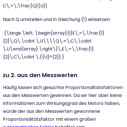
C\,=\,\frac{Q}{U}}
Nach Q umstellen und in Gleichung (1) einsetzen:
{\large \left. \begin{array}{l}E\,=\,\frac{1}
{2}\,Q\,\cdot \,U\\\\Q\,=\,C\,\cdot
\,U\end{array} \right\}\,E\,=\,\frac{1}
{2}\,C\,\cdot \,{{U}^{2}} }
zu 2. aus den Messwerten
Häufig lassen sich gesuchte Proportionalitätsfaktoren
aus den Messwerten gewinnen. Da wir hier aber keine
Informationen zum Wirkungsgrad des Motors haben,
würde der aus den Messwerten gewonnene
Proportionalitätsfaktor mit einem großen