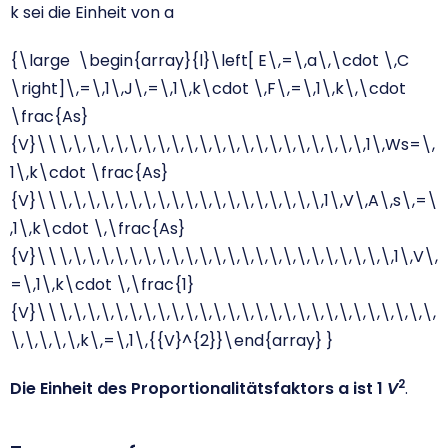
k sei die Einheit von a
{\large \begin{array}{l}\left[ E\,=\,a\,\cdot \,C
\right]\,=\,1\,J\,=\,1\,k\cdot \,F\,=\,1\,k\,\cdot
\frac{As}
{V}\\\,\,\,\,\,\,\,\,\,\,\,\,\,\,\,\,\,\,\,\,\,\,1\,Ws=\,
1\,k\cdot \frac{As}
{V}\\\,\,\,\,\,\,\,\,\,\,\,\,\,\,\,\,\,\,\,1\,V\,A\,s\,=\
,1\,k\cdot \,\frac{As}
{V}\\\,\,\,\,\,\,\,\,\,\,\,\,\,\,\,\,\,\,\,\,\,\,\,\,1\,V\,
=\,1\,k\cdot \,\frac{1}
{V}\\\,\,\,\,\,\,\,\,\,\,\,\,\,\,\,\,\,\,\,\,\,\,\,\,\,\,\,
\,\,\,\,\,k\,=\,1\,{{V}^{2}}\end{array} }
2
Die Einheit des Proportionalitätsfaktors a ist 1
V
.