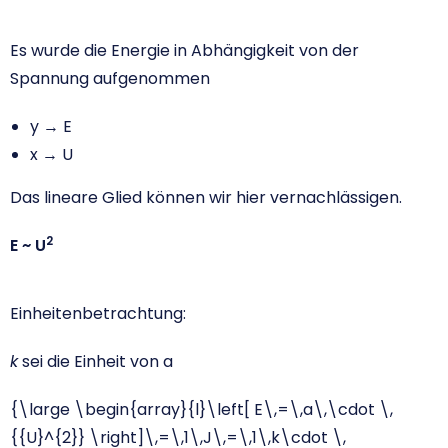
Es wurde die Energie in Abhängigkeit von der
Spannung aufgenommen
y → E
x → U
Das lineare Glied können wir hier vernachlässigen.
2
E ~ U
Einheitenbetrachtung:
k
sei die Einheit von a
{\large \begin{array}{l}\left[ E\,=\,a\,\cdot \,
{{U}^{2}} \right]\,=\,1\,J\,=\,1\,k\cdot \,