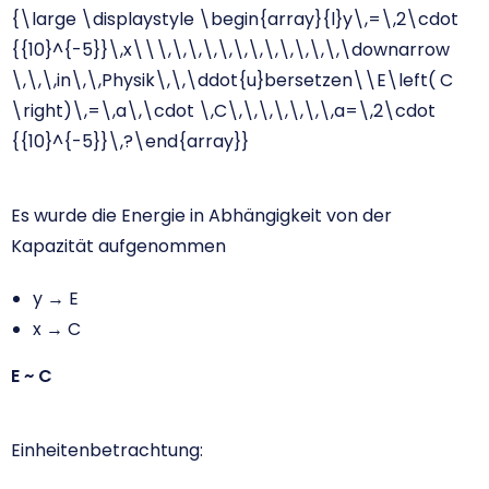
{\large \displaystyle \begin{array}{l}y\,=\,2\cdot
{{10}^{-5}}\,x\\\,\,\,\,\,\,\,\,\,\,\,\,\downarrow
\,\,\,in\,\,Physik\,\,\ddot{u}bersetzen\\E\left( C
\right)\,=\,a\,\cdot \,C\,\,\,\,\,\,\,a=\,2\cdot
{{10}^{-5}}\,?\end{array}}
Es wurde die Energie in Abhängigkeit von der
Kapazität aufgenommen
y → E
x → C
E ~ C
Einheitenbetrachtung: