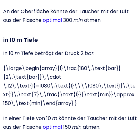
An der Oberfläche könnte der Taucher mit der Luft
aus der Flasche
optimal
300
min
atmen.
in 10 m Tiefe
In 10
m
Tiefe beträgt der Druck 2
bar
.
{\large\begin{array}{l}\frac{180\,\text{bar}}
{2\,\text{bar}}\,\cdot
\,12\,\text{l}=1080\,\text{l}\\\\1080\,\text{l}\,\te
xt{:}\,\text{7}\,\frac{\text{l}}{\text{min}}\approx
150\,\text{min}\end{array} }
In einer Tiefe von 10
m
könnte der Taucher mit der Luft
aus der Flasche
optimal
150
min
atmen.