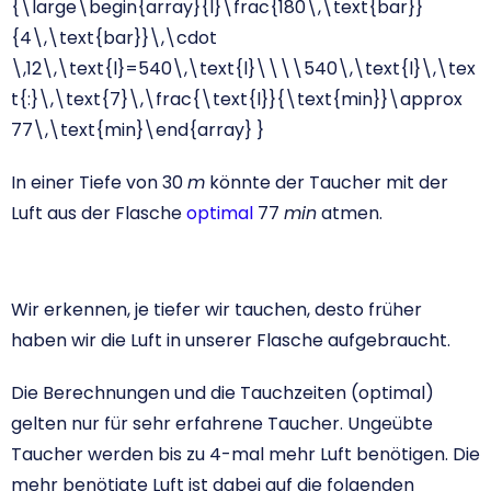
{\large\begin{array}{l}\frac{180\,\text{bar}}
{4\,\text{bar}}\,\cdot
\,12\,\text{l}=540\,\text{l}\\\\540\,\text{l}\,\tex
t{:}\,\text{7}\,\frac{\text{l}}{\text{min}}\approx
77\,\text{min}\end{array} }
In einer Tiefe von 30
m
könnte der Taucher mit der
Luft aus der Flasche
optimal
77
min
atmen.
Wir erkennen, je tiefer wir tauchen, desto früher
haben wir die Luft in unserer Flasche aufgebraucht.
Die Berechnungen und die Tauchzeiten (optimal)
gelten nur für sehr erfahrene Taucher. Ungeübte
Taucher werden bis zu 4-mal mehr Luft benötigen. Die
mehr benötigte Luft ist dabei auf die folgenden