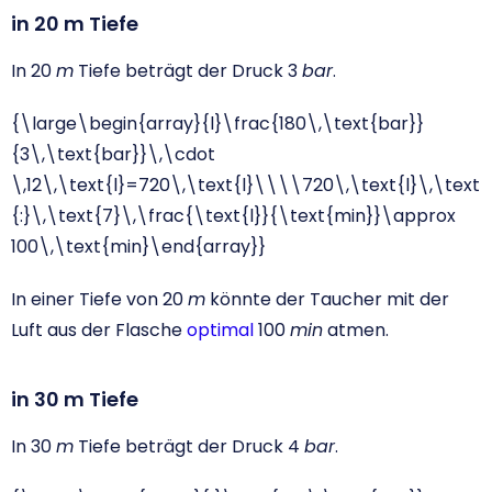
in 20 m Tiefe
In 20
m
Tiefe beträgt der Druck 3
bar
.
{\large\begin{array}{l}\frac{180\,\text{bar}}
{3\,\text{bar}}\,\cdot
\,12\,\text{l}=720\,\text{l}\\\\720\,\text{l}\,\text
{:}\,\text{7}\,\frac{\text{l}}{\text{min}}\approx
100\,\text{min}\end{array}}
In einer Tiefe von 20
m
könnte der Taucher mit der
Luft aus der Flasche
optimal
100
min
atmen.
in 30 m Tiefe
In 30
m
Tiefe beträgt der Druck 4
bar
.