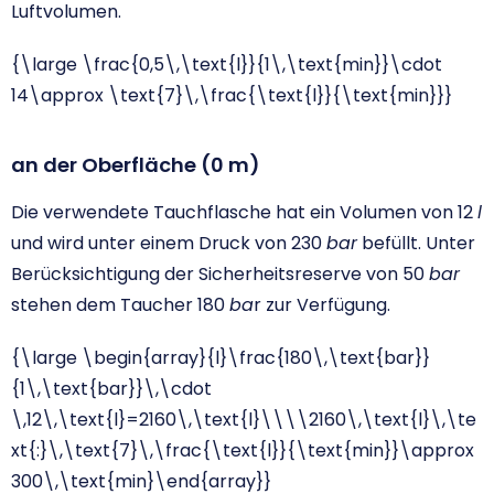
Luftvolumen.
{\large \frac{0,5\,\text{l}}{1\,\text{min}}\cdot
14\approx \text{7}\,\frac{\text{l}}{\text{min}}}
an der Oberfläche (0 m)
Die verwendete Tauchflasche hat ein Volumen von 12
l
und wird unter einem Druck von 230
bar
befüllt. Unter
Berücksichtigung der Sicherheitsreserve von 50
bar
stehen dem Taucher 180
ba
r zur Verfügung.
{\large \begin{array}{l}\frac{180\,\text{bar}}
{1\,\text{bar}}\,\cdot
\,12\,\text{l}=2160\,\text{l}\\\\2160\,\text{l}\,\te
xt{:}\,\text{7}\,\frac{\text{l}}{\text{min}}\approx
300\,\text{min}\end{array}}