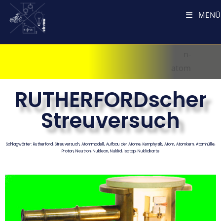
MENÜ
RUTHERFORDscher
Streuversuch
Schlagwörter: Rutherford, Streuversuch, Atommodell, Aufbau der Atome, Kernphysik, Atom, Atomkern, Atomhülle,
Proton, Neutron, Nukleon, Nuklid, Isotop, Nuklidkarte