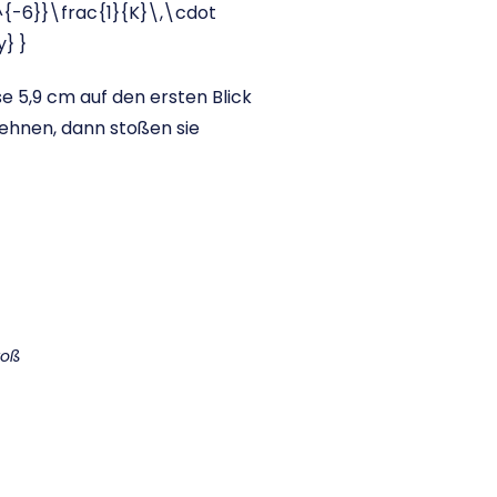
^{-6}}\frac{1}{K}\,\cdot
} }
e 5,9 cm auf den ersten Blick
ehnen, dann stoßen sie
toß