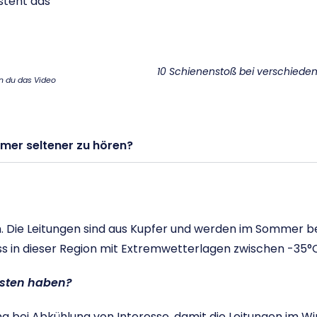
steht das
10 Schienenstoß bei verschied
nn du das Video
mer seltener zu hören?
 Die Leitungen sind aus Kupfer und werden im Sommer b
ss in dieser Region mit Extremwetterlagen zwischen -35°C
asten haben?
g bei Abkühlung von Interesse, damit die Leitungen im Win