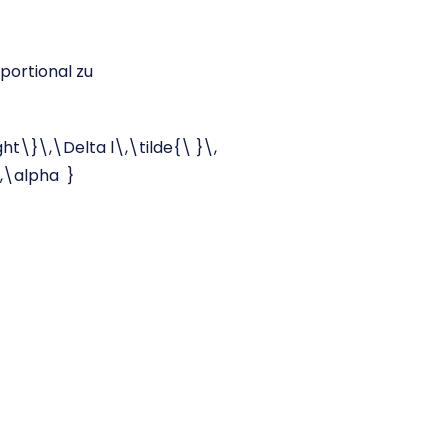
portional zu
ht\}\,\Delta l\,\tilde{\ }\,
\,\alpha }