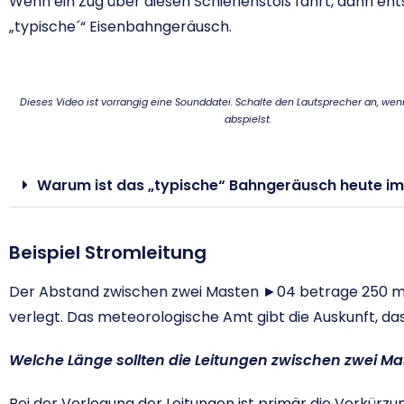
Wenn ein Zug über diesen Schienenstoß fährt, dann ent
„typische´“ Eisenbahngeräusch.
Dieses Video ist vorrangig eine Sounddatei. Schalte den Lautsprecher an, we
abspielst.
Warum ist das „typische“ Bahngeräusch heute im
Beispiel Stromleitung
Der Abstand zwischen zwei Masten ►04 betrage 250 m.
verlegt. Das meteorologische Amt gibt die Auskunft, da
Welche Länge sollten die Leitungen zwischen zwei M
Bei der Verlegung der Leitungen ist primär die Verkürzun