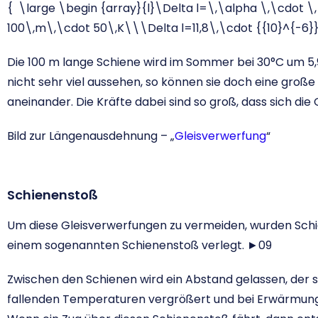
{ \large \begin {array}{l}\Delta l=\,\alpha \,\cdot \
100\,m\,\cdot 50\,K\\\Delta l=11,8\,\cdot {{10}^{-6
Die 100 m lange Schiene wird im Sommer bei 30°C um 5,9
nicht sehr viel aussehen, so können sie doch eine gro
aneinander. Die Kräfte dabei sind so groß, dass sich die
Bild zur Längenausdehnung – „
Gleisverwerfung
“
Schienenstoß
Um diese Gleisverwerfungen zu vermeiden, wurden Sch
einem sogenannten Schienenstoß verlegt. ►09
Zwischen den Schienen wird ein Abstand gelassen, der s
fallenden Temperaturen vergrößert und bei Erwärmung 