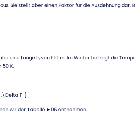
aus. Sie stellt aber einen Faktor für die Ausdehnung dar. 
abe eine Länge l
von 100 m. Im Winter beträgt die Tem
0
 50 K.
,\Delta T }
nen wir der Tabelle ►08 entnehmen.