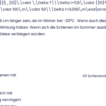
,{{l}_{0}}\,\cdot \,\Delta T\\\Delta l=11,8\,\cdot {{10}
}}\cdot 100\,m\,\cdot 50\\\Delta l=0,059\,m\end{array
 cm länger sein, als im Winter bei -20°C. Wenn auch dies
ße Wirkung haben. Wenn sich die Schienen im Sommer ausd
 Gleise verbiegen würden.
ienen mit
09 Schienens
ich mit
verringert.