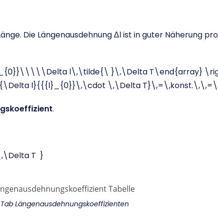
änge. Die Längenausdehnung Δl ist in guter Näherung pro
l}_{0}}\\\\\Delta l\,\tilde{\ }\,\Delta T\end{array} \rig
{\Delta l}{{{l}_{0}}\,\cdot \,\Delta T}\,=\,konst.\,\,=
skoeffizient
.
,\Delta T }
 Tab Längenausdehnungskoeffizienten