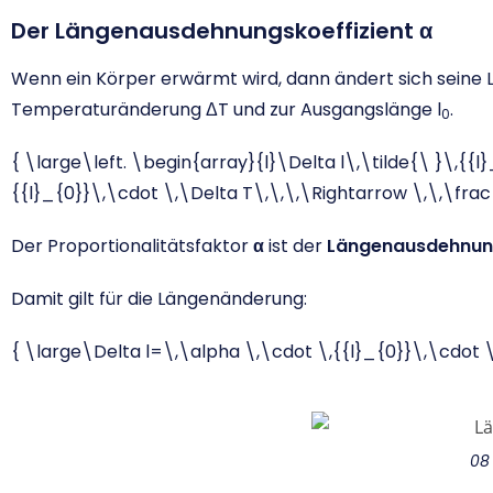
Der Längenausdehnungskoeffizient α
Wenn ein Körper erwärmt wird, dann ändert sich seine L
Temperaturänderung ΔT und zur Ausgangslänge l
.
0
{ \large\left. \begin{array}{l}\Delta l\,\tilde{\ }\,{{
{{l}_{0}}\,\cdot \,\Delta T\,\,\,\Rightarrow \,\,\frac
Der Proportionalitätsfaktor
α
ist der
Längenausdehnung
Damit gilt für die Längenänderung:
{ \large\Delta l=\,\alpha \,\cdot \,{{l}_{0}}\,\cdot \
08