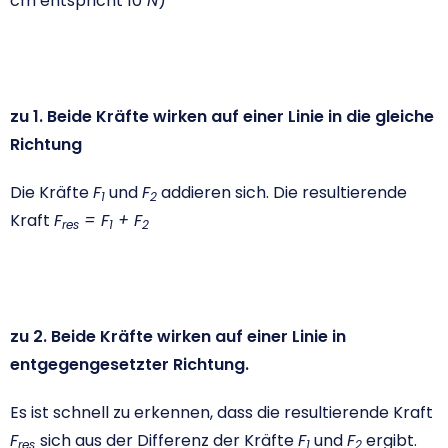
cm entspricht 10
N
)
zu 1. Beide Kräfte wirken auf einer Linie in die gleiche
Richtung
Die Kräfte
F
und
F
addieren sich. Die resultierende
1
2
Kraft
F
= F
+ F
res
1
2
zu 2.
Beide Kräfte wirken auf einer Linie in
entgegengesetzter Richtung.
Es ist schnell zu erkennen, dass die resultierende Kraft
F
sich aus der Differenz der Kräfte
F
und
F
ergibt.
res
1
2