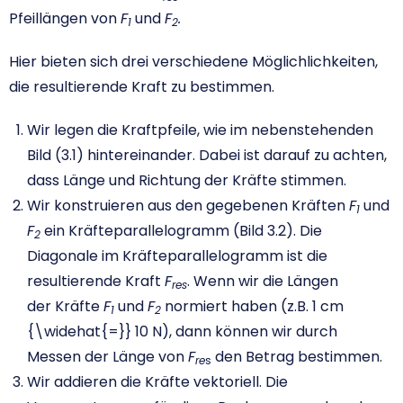
Pfeillängen von
F
und
F
.
1
2
Hier bieten sich drei verschiedene Möglichlichkeiten,
die resultierende Kraft zu bestimmen.
Wir legen die Kraftpfeile, wie im nebenstehenden
Bild (3.1) hintereinander. Dabei ist darauf zu achten,
dass Länge und Richtung der Kräfte stimmen.
Wir konstruieren aus den gegebenen Kräften
F
und
1
F
ein Kräfteparallelogramm (Bild 3.2). Die
2
Diagonale im Kräfteparallelogramm ist die
resultierende Kraft
F
. Wenn wir die Längen
res
der Kräfte
F
und
F
normiert haben (z.B. 1 cm
1
2
{\widehat{=}}
10 N), dann können wir durch
Messen der Länge von
F
den Betrag bestimmen.
re
s
Wir addieren die Kräfte vektoriell. Die