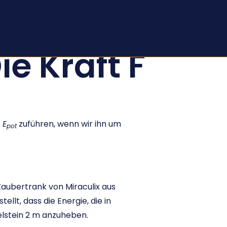
ie Kraft F
e
E
zuführen, wenn wir ihn um
pot
Zaubertrank von Miraculix aus
llt, dass die Energie, die in
elstein 2 m anzuheben.