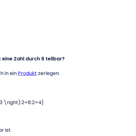
 eine Zahl durch 6 teilbar?
h in ein
Produkt
zerlegen.
:3 \right):2=8:2=4}
r ist.