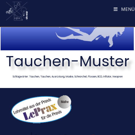
MENÜ
Tauchen-Muster
Schlagwörter: Tauchen, Tauchen, Ausrüstung, Maske, Schnorchel, Flossen, BCD, Inflator, Neopren